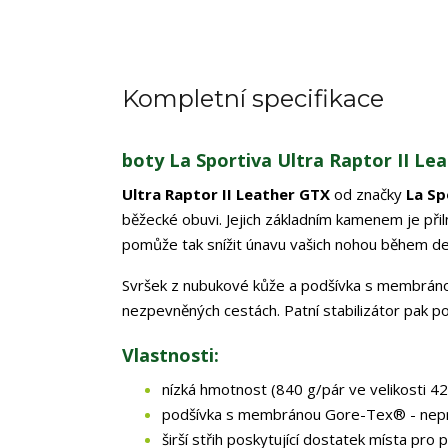
Kompletní specifikace
boty La Sportiva Ultra Raptor II Le
Ultra Raptor II Leather GTX
od značky
La Sp
běžecké obuvi. Jejich základním kamenem je při
pomůže tak snížit únavu vašich nohou během del
Svršek z nubukové kůže a podšívka s membráno
nezpevněných cestách. Patní stabilizátor pak p
Vlastnosti:
nízká hmotnost (840 g/pár ve velikosti 4
podšívka s membránou Gore-Tex® - ne
širší střih poskytující dostatek místa pro 