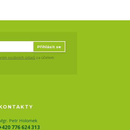
Přihlásit se
ním osobních údajů
za účelem
KONTAKTY
Mgr. Petr Holomek
+420 776 624 313