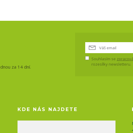
vinky, akce
Souhlasím se
zpracová
rozesílky newsletteru.
ednou za 14 dní.
KDE NÁS NAJDETE