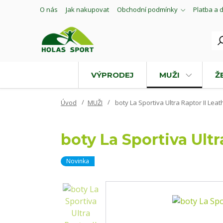
O nás
Jak nakupovat
Obchodní podmínky
Platba a 
VÝPRODEJ
MUŽI
Ž
Úvod
MUŽI
boty La Sportiva Ultra Raptor II Lea
boty La Sportiva Ultr
Novinka