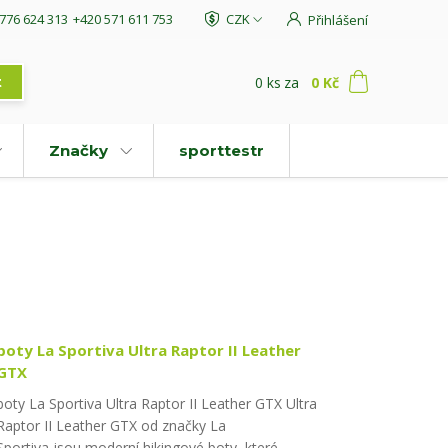
776 624 313
+420 571 611 753
CZK
Přihlášení
0
ks
za
0 Kč
t
Značky
sporttestr
boty La Sportiva Ultra Raptor II Leather
GTX
boty La Sportiva Ultra Raptor II Leather GTX Ultra
Raptor II Leather GTX od značky La
Sportiva jsou moderní hikingové boty, které