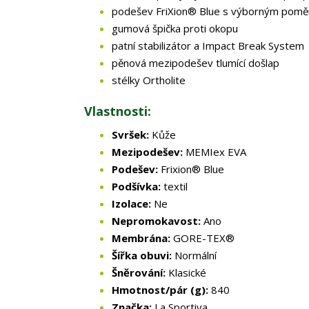
podešev FriXion® Blue s výborným pomě
gumová špička proti okopu
patní stabilizátor a Impact Break System
pěnová mezipodešev tlumící došlap
stélky Ortholite
Vlastnosti:
Svršek:
Kůže
Mezipodešev:
MEMIex EVA
Podešev:
Frixion® Blue
Podšívka:
textil
Izolace:
Ne
Nepromokavost:
Ano
Membrána:
GORE-TEX®
Šířka obuvi:
Normální
Šněrování:
Klasické
Hmotnost/pár (g):
840
Značka:
La Sportiva