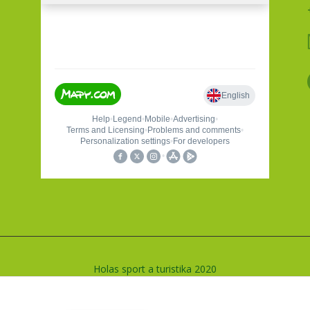
Holas sport a turistika 2020
Vytvořeno na
Eshop-rychle.cz