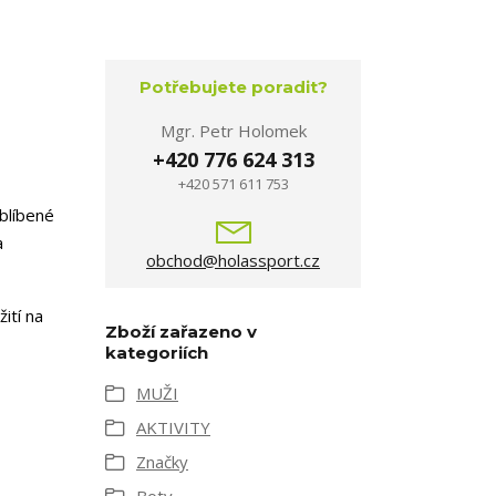
Potřebujete poradit?
Mgr. Petr Holomek
+420 776 624 313
+420 571 611 753
blíbené
a
obchod@holassport.cz
ití na
Zboží zařazeno v
kategoriích
MUŽI
AKTIVITY
Značky