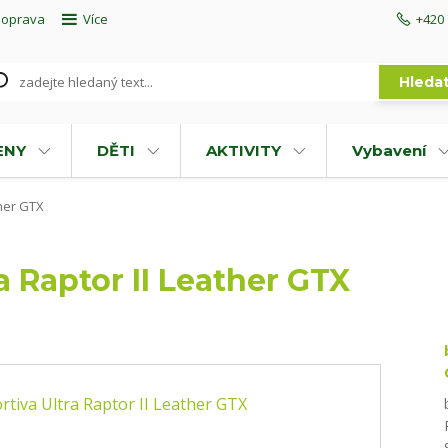
doprava
Více
+420 
Hleda
ENY
DĚTI
AKTIVITY
Vybavení
ther GTX
a Raptor II Leather GTX