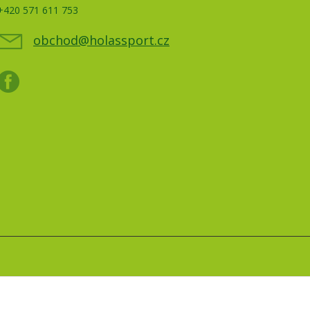
+420 571 611 753
obchod@holassport.cz