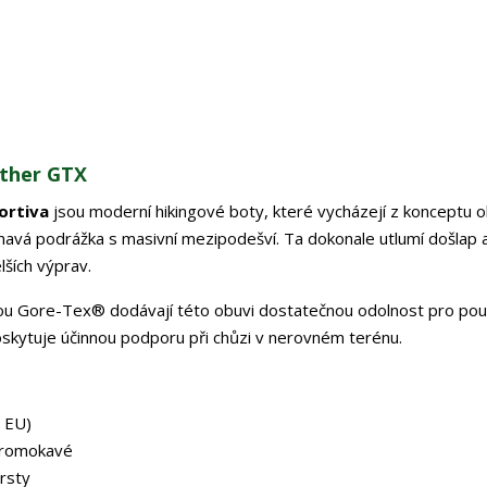
ather GTX
ortiva
jsou moderní hikingové boty, které vycházejí z konceptu o
lnavá podrážka s masivní mezipodešví. Ta dokonale utlumí došlap 
ších výprav.
u Gore-Tex® dodávají této obuvi dostatečnou odolnost pro použ
oskytuje účinnou podporu při chůzi v nerovném terénu.
2 EU)
promokavé
prsty