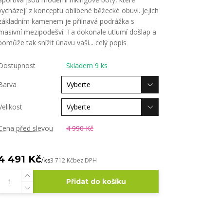
vycházejí z konceptu oblíbené běžecké obuvi. Jejich
základním kamenem je přilnavá podrážka s
masivní mezipodešví. Ta dokonale utlumí došlap a
pomůže tak snížit únavu vaši...
celý popis
Dostupnost
Skladem 9 ks
Barva
Velikost
Cena před slevou
4 990 Kč
4 491 Kč
/
ks
3 712 Kč
bez DPH
Přidat do košíku