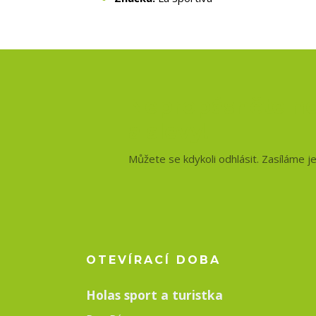
Nepropásněte no
a slevy!
Můžete se kdykoli odhlásit. Zasíláme j
OTEVÍRACÍ DOBA
Holas sport a turistka