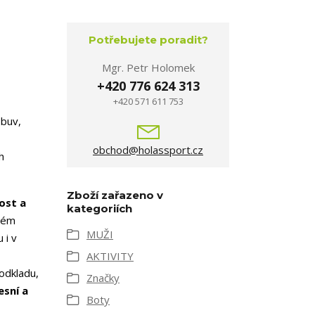
Potřebujete poradit?
Mgr. Petr Holomek
+420 776 624 313
+420 571 611 753
obuv,
obchod@holassport.cz
h
Zboží zařazeno v
ost a
kategoriích
rdém
MUŽI
 i v
AKTIVITY
odkladu,
Značky
esní a
Boty