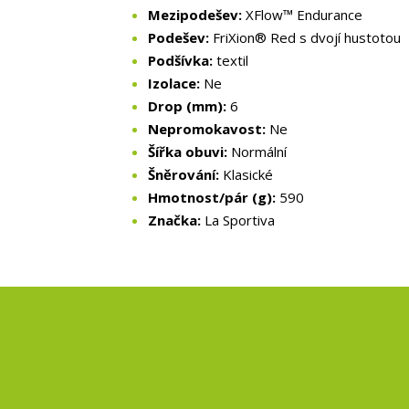
Mezipodešev:
XFlow™ Endurance
Podešev:
FriXion® Red s dvojí hustotou
Podšívka:
textil
Izolace:
Ne
Drop (mm):
6
Nepromokavost:
Ne
Šířka obuvi:
Normální
Šněrování:
Klasické
Hmotnost/pár (g):
590
Značka:
La Sportiva
Nepropásněte no
a slevy!