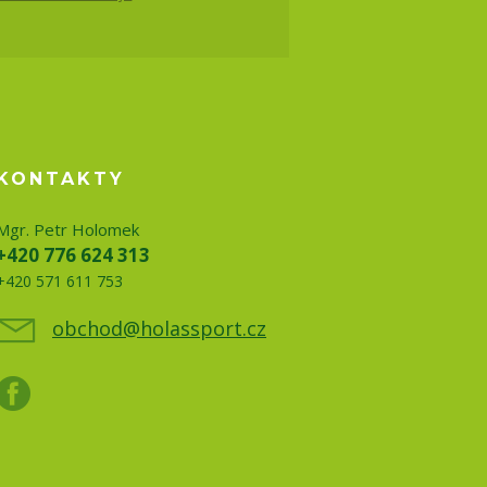
KONTAKTY
Mgr. Petr Holomek
+420 776 624 313
+420 571 611 753
obchod@holassport.cz