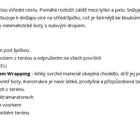
ou střední cestu. Pomáhá rozložit zátěž mezi lýtko a patu. Snižuje
buzuje k došlapu více na střed/špičku, což je šetrnější ke kloubům
o minimalistické boty s nulovým dropem.
m pod špičkou
citem z terénu a odpružením na všech površích
 EU
mem Wrapping
- lehký svrchní materiál obepíná chodidlo, drží jej 
nitř boty. Konstrukce je navíc lehká, prodyšná a přizpůsobená ta
ch v terénu.
ultramaratonech
mm vzorkem
hnickém terénu