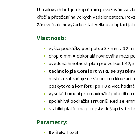
U trailových bot je drop 6 mm považován za zlat
křečí a přetížení na velkých vzdálenostech. Povz
Zároveň ale nevyžaduje tak velkou adaptaci jak
Vlastnosti:
výška podrážky pod patou 37 mm / 32 m
drop 6 mm = dokonalá rovnováha mezi po
uvedená hmotnost platí pro velikost 42,5
technologie Comfort WIRE se systé
místě a zabraňuje nežádoucímu klouzání uv
poskytovala komfort i po 10 a více hodiná
vysoké tlumení pro maximální pohodlí na 
spolehlivá podrážka FriXion® Red se 4
stabilní platforma pro jistý došlap i v tec
Parametry:
Svršek:
Textil