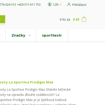
776 624 313
+420 571 611 753
CZK
Přihlášení
0
ks
za
0 Kč
t
Značky
sporttestr
boty La Sportiva Prodigio Max
boty La Sportiva Prodigio Max Sháníte běžecké
boty na opravdu dlouhé vzdálenosti? La
Sportiva Prodigio Max je je špičková trailová
běžecká obuv, která byla navržena s jediným cílem