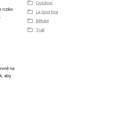
Outdoor
 riziko
La Sportiva
.
Běhání
Trail
pevně na
k, aby