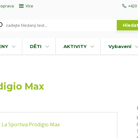
doprava
Více
+420 
Hleda
ENY
DĚTI
AKTIVITY
Vybavení
digio Max