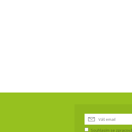
vinky, akce
Souhlasím se
zpracová