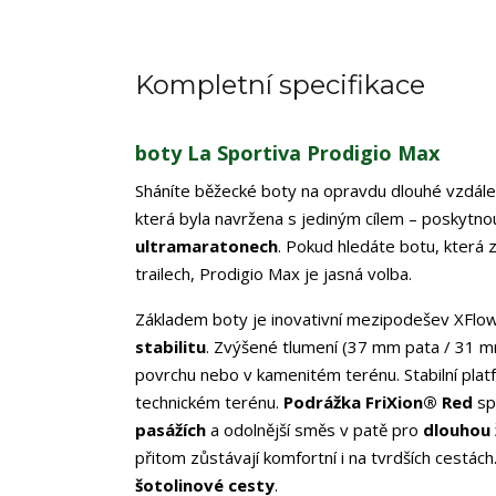
Kompletní specifikace
boty La Sportiva Prodigio Max
Sháníte běžecké boty na opravdu dlouhé vzdále
která byla navržena s jediným cílem – poskytn
ultramaratonech
. Pokud hledáte botu, která z
trailech, Prodigio Max je jasná volba.
Základem boty je inovativní mezipodešev XFlo
stabilitu
. Zvýšené tlumení (37 mm pata / 31 mm
povrchu nebo v kamenitém terénu. Stabilní plat
technickém terénu.
Podrážka FriXion® Red
sp
pasážích
a odolnější směs v patě pro
dlouhou 
přitom zůstávají komfortní i na tvrdších cestác
šotolinové cesty
.