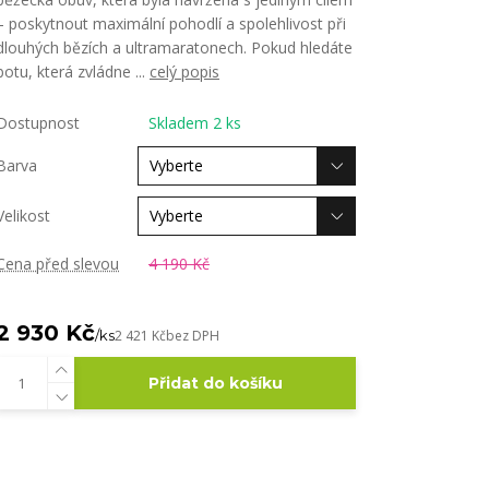
– poskytnout maximální pohodlí a spolehlivost při
dlouhých bězích a ultramaratonech. Pokud hledáte
botu, která zvládne ...
celý popis
Dostupnost
Skladem 2 ks
Barva
Velikost
Cena před slevou
4 190 Kč
2 930 Kč
/
ks
2 421 Kč
bez DPH
Přidat do košíku