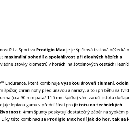
nosti? La Sportiva
Prodigio Max
je je špičková trailová běžecká 
out
maximální pohodlí a spolehlivost při dlouhých bězích a
vládne stovky kilometrů v horách, na šotolinových cestách i lesníc
w™ Endurance, která kombinuje
vysokou úroveň tlumení, odoln
 špička) chrání nohy před únavou a nárazy, a to i při běhu na tv
forma (cca 90 mm pata/ 115 mm špička) vám zaručí jistotu došlapu
ojuje lepivou gumu v přední části pro
jistotu na technických
životnost
. 4mm špunty poskytují dostatečný záběr na sypkém p
h. Díky této kombinaci
se Prodigio Max hodí jak do hor, tak na l