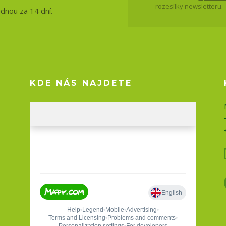
rozesílky newsletteru.
ednou za 14 dní.
KDE NÁS NAJDETE