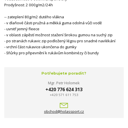
Prodyšnost: 2 000g/m2/24h
-- zateplení 80g/m2 dutého vlákna
- v dlaňové části pružná a měkká guma odolná vůči vodě
- uvnitř jemný fleece
- v oblasti zápěstí možnost stažení širokou gumou na suchý zip
- po stranách rukavic zip podložený légou pro snadné navlékání
- vrchní část rukavice ukončena do gumky
- šňůrky pro připevnění k rukávům kombinézy či bundy
Potřebujete poradit?
Mgr. Petr Holomek
+420 776 624 313
+420 571 611 753
obchod@holassport.cz