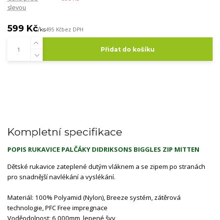
slevou
599 Kč
/
ks
495 Kč
bez DPH
Přidat do košíku
Kompletní specifikace
POPIS RUKAVICE PALČÁKY DIDRIKSONS BIGGLES ZIP MITTEN
Dětské rukavice zateplené dutým vláknem a se zipem po stranách
pro snadnější navlékání a vyslékání.
Materiál: 100% Polyamid (Nylon), Breeze systém, zátěrová
technologie, PFC Free impregnace
Voděodolnost: 6 000mm, lepené švy