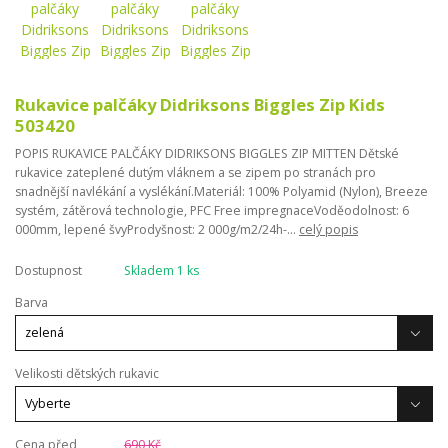
Rukavice palčáky Didriksons Biggles Zip Kids
503420
POPIS RUKAVICE PALČÁKY DIDRIKSONS BIGGLES ZIP MITTEN Dětské
rukavice zateplené dutým vláknem a se zipem po stranách pro
snadnější navlékání a vyslékání.Materiál: 100% Polyamid (Nylon), Breeze
systém, zátěrová technologie, PFC Free impregnaceVoděodolnost: 6
000mm, lepené švyProdyšnost: 2 000g/m2/24h-...
celý popis
Dostupnost
Skladem 1 ks
Barva
Velikosti dětských rukavic
Cena před
690 Kč