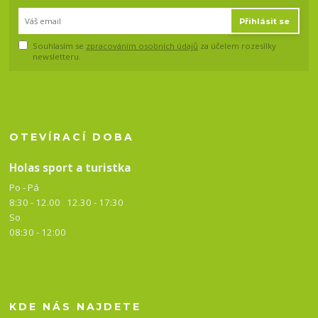
Přihlásit se
Souhlasím se
zpracováním osobních údajů
za účelem rozesílky
newsletteru.
OTEVÍRACÍ DOBA
Holas sport a turistka
Po - Pá
8:30 - 12.00 12.30 -
17:30
So
08:30 - 12:00
KDE NÁS NAJDETE