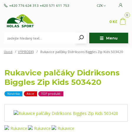
+420 776 624 313
+420 571 611 753
CZK
0
0 Kč
Menu
Úvod
VÝPRODEJ
Rukavice palčáky Didriksons Biggles Zip Kids 503420
Rukavice palčáky Didriksons
Biggles Zip Kids 503420
Novinka
Akce
TOP produkt