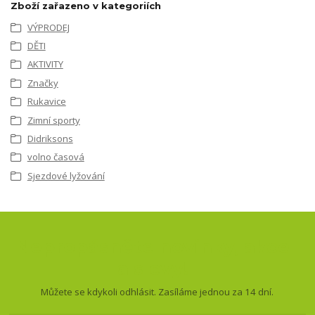
Zboží zařazeno v kategoriích
VÝPRODEJ
DĚTI
AKTIVITY
Značky
Rukavice
Zimní sporty
Didriksons
volno časová
Sjezdové lyžování
Nepropásněte novinky, akce
a slevy!
Můžete se kdykoli odhlásit. Zasíláme jednou za 14 dní.