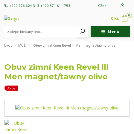
+420 776 624 313
+420 571 611 753
CZK
0
0 Kč
Menu
Úvod
MUŽI
Obuv zimní Keen Revel III Men magnet/tawny olive
Obuv zimní Keen Revel III
Men magnet/tawny olive
Akce