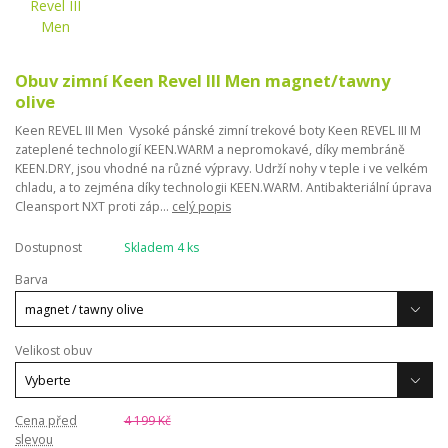
Obuv zimní Keen Revel III Men magnet/tawny
olive
Keen REVEL III Men Vysoké pánské zimní trekové boty Keen REVEL III M
zateplené technologií KEEN.WARM a nepromokavé, díky membráně
KEEN.DRY, jsou vhodné na různé výpravy. Udrží nohy v teple i ve velkém
chladu, a to zejména díky technologii KEEN.WARM. Antibakteriální úprava
Cleansport NXT proti záp...
celý popis
Dostupnost
Skladem 4 ks
Barva
Velikost obuv
Cena před
4 199 Kč
slevou