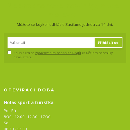
Nepropásněte novinky, akce
a slevy!
Můžete se kdykoli odhlásit. Zasíláme jednou za 14 dní.
Přihlásit se
Souhlasím se
zpracováním osobních údajů
za účelem rozesílky
newsletteru.
OTEVÍRACÍ DOBA
Holas sport a turistka
Po - Pá
8:30 - 12.00 12.30 -
17:30
So
08:30 - 12:00