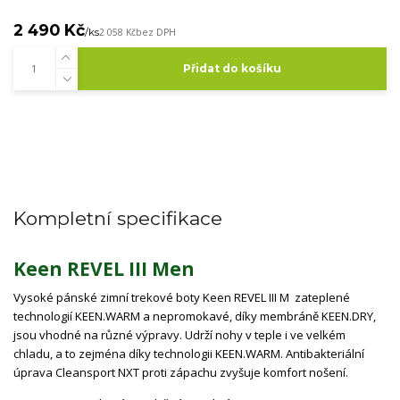
2 490 Kč
/
ks
2 058 Kč
bez DPH
Přidat do košíku
Kompletní specifikace
Keen REVEL III Men
Vysoké pánské zimní trekové boty Keen REVEL III M zateplené
technologií KEEN.WARM a nepromokavé, díky membráně KEEN.DRY,
jsou vhodné na různé výpravy. Udrží nohy v teple i ve velkém
chladu, a to zejména díky technologii KEEN.WARM. Antibakteriální
úprava Cleansport NXT proti zápachu zvyšuje komfort nošení.