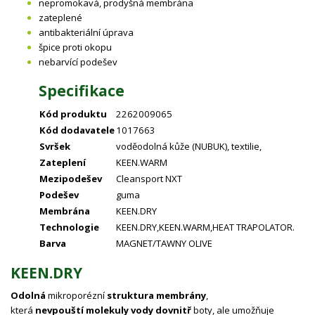
nepromokavá, prodyšná membrána
zateplené
antibakteriální úprava
špice proti okopu
nebarvící podešev
Specifikace
Kód produktu
2262009065
Kód dodavatele
1017663
Svršek
voděodolná kůže (NUBUK), textilie,
Zateplení
KEEN.WARM
Mezipodešev
Cleansport NXT
Podešev
guma
Membrána
KEEN.DRY
Technologie
KEEN.DRY,KEEN.WARM,HEAT TRAPOLATOR.
Barva
MAGNET/TAWNY OLIVE
KEEN.DRY
Odolná
mikroporézní
struktura
membrány
,
která
nevpouští
molekuly vody
dovnitř
boty, ale umožňuje