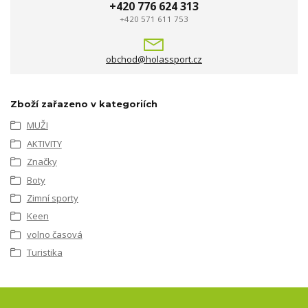
+420 776 624 313
+420 571 611 753
obchod@holassport.cz
Zboží zařazeno v kategoriích
MUŽI
AKTIVITY
Značky
Boty
Zimní sporty
Keen
volno časová
Turistika