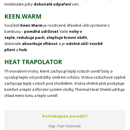
molekulám páry
dokonalé odpaření
ven.
KEEN.WARM
Součástí
Keen.Warm
je rozdrcené dřevěné uhlí vyrobené z
bambusu -
pomáhá
udržovat
Vaše
nohy
v
teple
,
redukuje
pach
,
zlepšuje
krevní
oběh
,
dokonale
absorbuje
vlhkost
a je
odolné
vůči
tvorbě
plísní
a
hub
.
HEAT TRAPOLATOR
Tři inovativní vrstvy, které zachycují teplý vzduch uvnitř boty a
vyzařují teplo od podrážky směrem vzhůru. Vrstva vzduchové výplně
zachycuje teplý vzduch pod chodidlem. Vrstva vlněné plsti poskytuje
komfort a teplo a třívrství systém vložky Thermal Heat Shield udržuje
chlad mimo botu a teplo uvnitř.
Potřebujete poradit?
Mgr. Petr Holomek