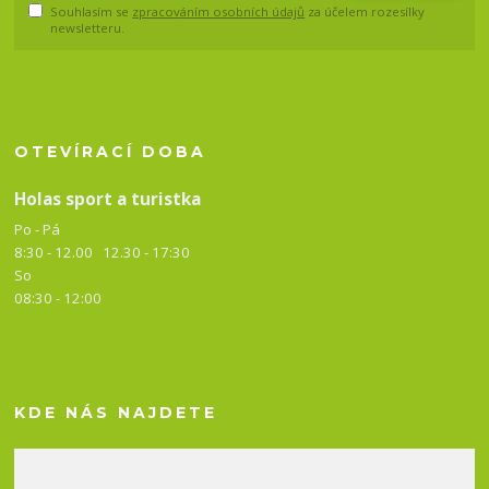
Souhlasím se
zpracováním osobních údajů
za účelem rozesílky
newsletteru.
OTEVÍRACÍ DOBA
Holas sport a turistka
Po - Pá
8:30 - 12.00 12.30 -
17:30
So
08:30 - 12:00
KDE NÁS NAJDETE