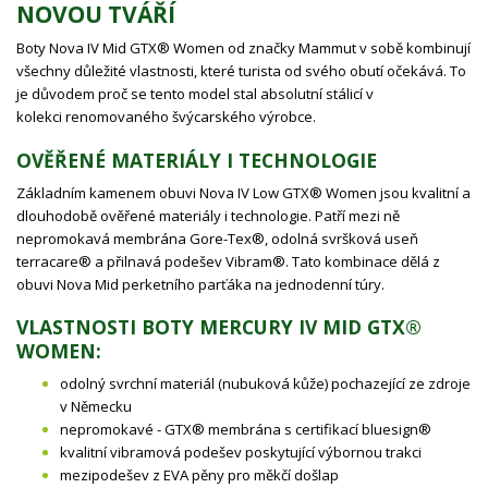
NOVOU TVÁŘÍ
Boty Nova IV Mid GTX® Women od značky Mammut v sobě kombinují
všechny důležité vlastnosti, které turista od svého obutí očekává. To
je důvodem proč se tento model stal absolutní stálicí v
kolekci renomovaného švýcarského výrobce.
OVĚŘENÉ MATERIÁLY I TECHNOLOGIE
Základním kamenem obuvi Nova IV Low GTX® Women jsou kvalitní a
dlouhodobě ověřené materiály i technologie. Patří mezi ně
nepromokavá membrána Gore-Tex®, odolná svršková useň
terracare® a přilnavá podešev Vibram®. Tato kombinace dělá z
obuvi Nova Mid perketního parťáka na jednodenní túry.
VLASTNOSTI BOTY MERCURY IV MID GTX®
WOMEN:
odolný svrchní materiál (nubuková kůže) pochazející ze zdroje
v Německu
nepromokavé - GTX® membrána s certifikací bluesign®
kvalitní vibramová podešev poskytující výbornou trakci
mezipodešev z EVA pěny pro měkčí došlap