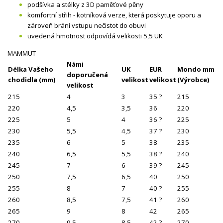
podšívka a stélky z 3D paměťové pěny
komfortní střih - kotníková verze, která poskytuje oporu a
zároveň brání vstupu nečistot do obuvi
uvedená hmotnost odpovídá velikosti 5,5 UK
MAMMUT
Námi
Délka Vašeho
UK
EUR
Mondo mm
doporučená
chodidla (mm)
velikost
velikost
(Výrobce)
velikost
215
4
3
35 ?
215
220
4,5
3,5
36
220
225
5
4
36 ?
225
230
5,5
4,5
37 ?
230
235
6
5
38
235
240
6,5
5,5
38 ?
240
245
7
6
39 ?
245
250
7,5
6,5
40
250
255
8
7
40 ?
255
260
8,5
7,5
41 ?
260
265
9
8
42
265
270
9,5
8,5
42 ?
270