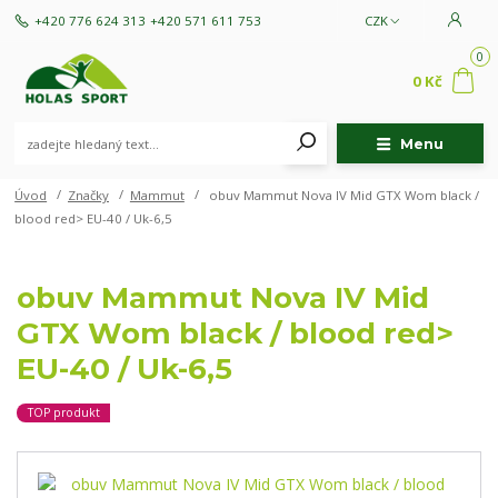
+420 776 624 313
+420 571 611 753
CZK
0
0 Kč
Menu
Úvod
Značky
Mammut
obuv Mammut Nova IV Mid GTX Wom black /
blood red> EU-40 / Uk-6,5
obuv Mammut Nova IV Mid
GTX Wom black / blood red>
EU-40 / Uk-6,5
TOP produkt