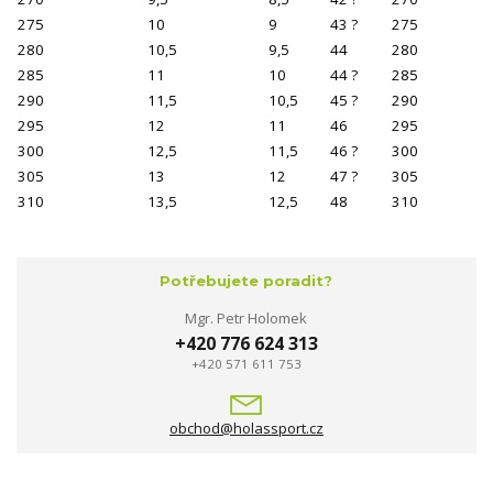
275
10
9
43 ?
275
280
10,5
9,5
44
280
285
11
10
44 ?
285
290
11,5
10,5
45 ?
290
295
12
11
46
295
300
12,5
11,5
46 ?
300
305
13
12
47 ?
305
310
13,5
12,5
48
310
Potřebujete poradit?
Mgr. Petr Holomek
+420 776 624 313
+420 571 611 753
obchod@holassport.cz