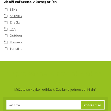
Zboží zařazeno v kategoriích
ŽENY
AKTIVITY
Značky
Boty
Outdoor
Mammut
Turistika
Nepropásněte novinky, akce
a slevy!
Můžete se kdykoli odhlásit. Zasíláme jednou za 14 dní.
Přihlásit se