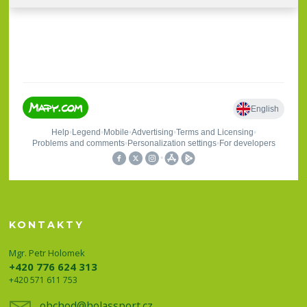
KONTAKTY
Mgr. Petr Holomek
+420 776 624 313
+420 571 611 753
obchod@holassport.cz