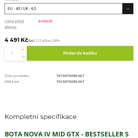
Cena před
4 990 Kč
slevou
4 491 Kč
/
ks
3 712 Kč
bez DPH
Přidat do košíku
Číslo produktu:
7619876085467
EAN kód:
7619876085467
Kompletní specifikace
BOTA NOVA IV MID GTX - BESTSELLER S